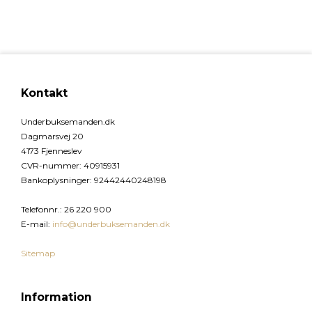
Kontakt
Underbuksemanden.dk
Dagmarsvej 20
4173 Fjenneslev
CVR-nummer
:
40915931
Bankoplysninger
:
92442440248198
Telefonnr.
:
26 220 900
E-mail
:
info@underbuksemanden.dk
Sitemap
Information