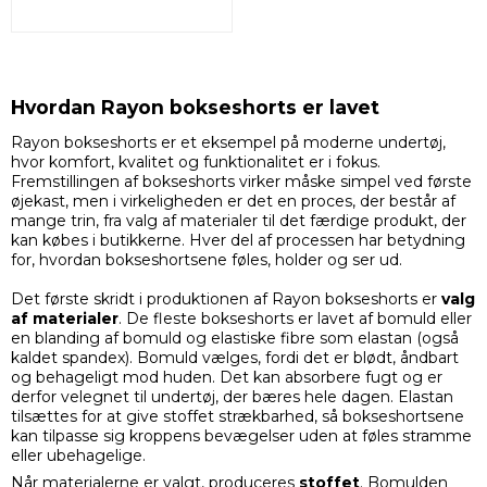
Hvordan Rayon bokseshorts er lavet
Rayon bokseshorts er et eksempel på moderne undertøj,
hvor komfort, kvalitet og funktionalitet er i fokus.
Fremstillingen af bokseshorts virker måske simpel ved første
øjekast, men i virkeligheden er det en proces, der består af
mange trin, fra valg af materialer til det færdige produkt, der
kan købes i butikkerne. Hver del af processen har betydning
for, hvordan bokseshortsene føles, holder og ser ud.
Det første skridt i produktionen af Rayon bokseshorts er
valg
af materialer
. De fleste bokseshorts er lavet af bomuld eller
en blanding af bomuld og elastiske fibre som elastan (også
kaldet spandex). Bomuld vælges, fordi det er blødt, åndbart
og behageligt mod huden. Det kan absorbere fugt og er
derfor velegnet til undertøj, der bæres hele dagen. Elastan
tilsættes for at give stoffet strækbarhed, så bokseshortsene
kan tilpasse sig kroppens bevægelser uden at føles stramme
eller ubehagelige.
Når materialerne er valgt, produceres
stoffet
. Bomulden