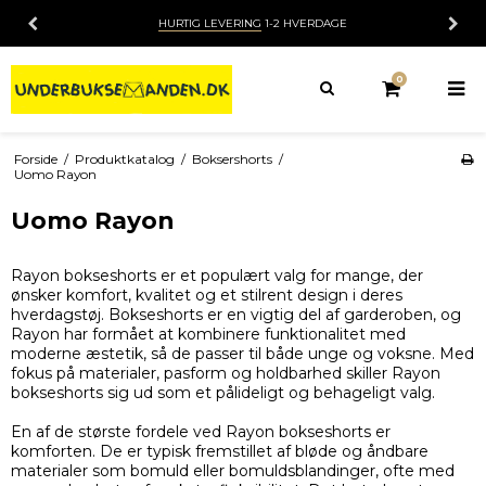
HURTIG LEVERING
1-2 HVERDAGE
0
Forside
/
Produktkatalog
/
Boksershorts
/
Uomo Rayon
Uomo Rayon
Rayon bokseshorts er et populært valg for mange, der
ønsker komfort, kvalitet og et stilrent design i deres
hverdagstøj. Bokseshorts er en vigtig del af garderoben, og
Rayon har formået at kombinere funktionalitet med
moderne æstetik, så de passer til både unge og voksne. Med
fokus på materialer, pasform og holdbarhed skiller Rayon
bokseshorts sig ud som et pålideligt og behageligt valg.
En af de største fordele ved Rayon bokseshorts er
komforten. De er typisk fremstillet af bløde og åndbare
materialer som bomuld eller bomuldsblandinger, ofte med