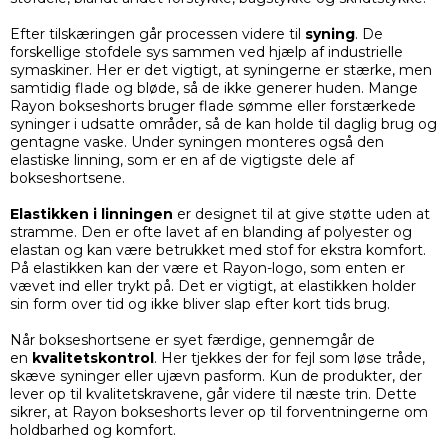
Efter tilskæringen går processen videre til
syning
. De
forskellige stofdele sys sammen ved hjælp af industrielle
symaskiner. Her er det vigtigt, at syningerne er stærke, men
samtidig flade og bløde, så de ikke generer huden. Mange
Rayon bokseshorts bruger flade sømme eller forstærkede
syninger i udsatte områder, så de kan holde til daglig brug og
gentagne vaske. Under syningen monteres også den
elastiske linning, som er en af de vigtigste dele af
bokseshortsene.
Elastikken i linningen
er designet til at give støtte uden at
stramme. Den er ofte lavet af en blanding af polyester og
elastan og kan være betrukket med stof for ekstra komfort.
På elastikken kan der være et Rayon-logo, som enten er
vævet ind eller trykt på. Det er vigtigt, at elastikken holder
sin form over tid og ikke bliver slap efter kort tids brug.
Når bokseshortsene er syet færdige, gennemgår de
en
kvalitetskontrol
. Her tjekkes der for fejl som løse tråde,
skæve syninger eller ujævn pasform. Kun de produkter, der
lever op til kvalitetskravene, går videre til næste trin. Dette
sikrer, at Rayon bokseshorts lever op til forventningerne om
holdbarhed og komfort.