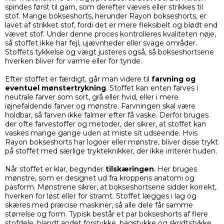
spindes først til garn, som derefter væves eller strikkes til
stof. Mange bokseshorts, herunder Rayon bokseshorts, er
lavet af strikket stof, fordi det er mere fleksibelt og blødt end
vævet stof. Under denne proces kontrolleres kvaliteten nøje,
så stoffet ikke har fejl, ujævnheder eller svage områder.
Stoffets tykkelse og vægt justeres også, så bokseshortsene
hverken bliver for varme eller for tynde.
Efter stoffet er færdigt, går man videre til
farvning og
eventuel mønstertrykning
. Stoffet kan enten farves i
neutrale farver som sort, grå eller hvid, eller i mere
iøjnefaldende farver og mønstre. Farvningen skal være
holdbar, så farven ikke falmer efter få vaske. Derfor bruges
der ofte farvestoffer og metoder, der sikrer, at stoffet kan
vaskes mange gange uden at miste sit udseende. Hvis
Rayon bokseshorts har logoer eller mønstre, bliver disse trykt
på stoffet med særlige trykteknikker, der ikke irriterer huden.
Når stoffet er klar, begynder
tilskæringen
. Her bruges
mønstre, som er designet ud fra kroppens anatomi og
pasform. Mønstrene sikrer, at bokseshortsene sidder korrekt,
hverken for løst eller for stramt. Stoffet lægges i lag og
skæres med præcise maskiner, så alle dele får samme
størrelse og form. Typisk består et par bokseshorts af flere
stofdele, blandt andet forstykke, bagstykke og skridtstykke.