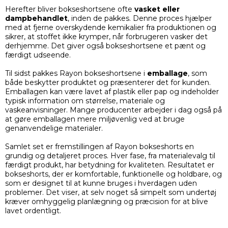
Herefter bliver bokseshortsene ofte
vasket eller
dampbehandlet
, inden de pakkes. Denne proces hjælper
med at fjerne overskydende kemikalier fra produktionen og
sikrer, at stoffet ikke krymper, når forbrugeren vasker det
derhjemme. Det giver også bokseshortsene et pænt og
færdigt udseende.
Til sidst pakkes Rayon bokseshortsene i
emballage
, som
både beskytter produktet og præsenterer det for kunden.
Emballagen kan være lavet af plastik eller pap og indeholder
typisk information om størrelse, materiale og
vaskeanvisninger. Mange producenter arbejder i dag også på
at gøre emballagen mere miljøvenlig ved at bruge
genanvendelige materialer.
Samlet set er fremstillingen af Rayon bokseshorts en
grundig og detaljeret proces. Hver fase, fra materialevalg til
færdigt produkt, har betydning for kvaliteten. Resultatet er
bokseshorts, der er komfortable, funktionelle og holdbare, og
som er designet til at kunne bruges i hverdagen uden
problemer. Det viser, at selv noget så simpelt som undertøj
kræver omhyggelig planlægning og præcision for at blive
lavet ordentligt.