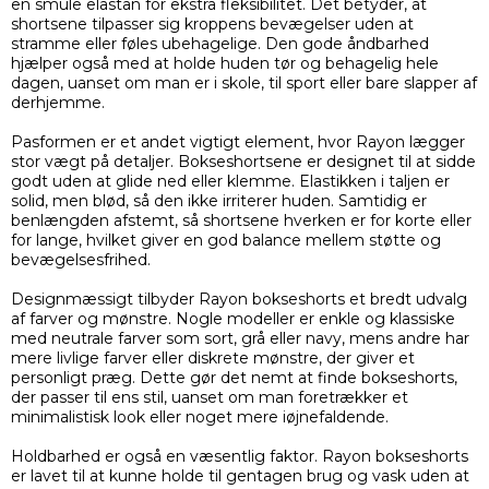
en smule elastan for ekstra fleksibilitet. Det betyder, at
shortsene tilpasser sig kroppens bevægelser uden at
stramme eller føles ubehagelige. Den gode åndbarhed
hjælper også med at holde huden tør og behagelig hele
dagen, uanset om man er i skole, til sport eller bare slapper af
derhjemme.
Pasformen er et andet vigtigt element, hvor Rayon lægger
stor vægt på detaljer. Bokseshortsene er designet til at sidde
godt uden at glide ned eller klemme. Elastikken i taljen er
solid, men blød, så den ikke irriterer huden. Samtidig er
benlængden afstemt, så shortsene hverken er for korte eller
for lange, hvilket giver en god balance mellem støtte og
bevægelsesfrihed.
Designmæssigt tilbyder Rayon bokseshorts et bredt udvalg
af farver og mønstre. Nogle modeller er enkle og klassiske
med neutrale farver som sort, grå eller navy, mens andre har
mere livlige farver eller diskrete mønstre, der giver et
personligt præg. Dette gør det nemt at finde bokseshorts,
der passer til ens stil, uanset om man foretrækker et
minimalistisk look eller noget mere iøjnefaldende.
Holdbarhed er også en væsentlig faktor. Rayon bokseshorts
er lavet til at kunne holde til gentagen brug og vask uden at