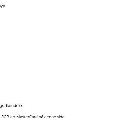
snyd.
ditgodkendelse.
n, JCB og MasterCard på denne side.