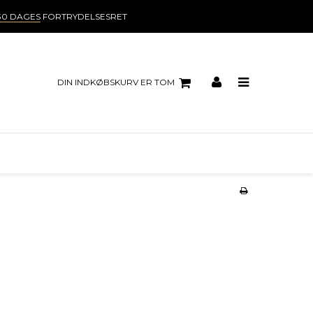
30 DAGES
FORTRYDELSESRET
DIN INDKØBSKURV ER TOM