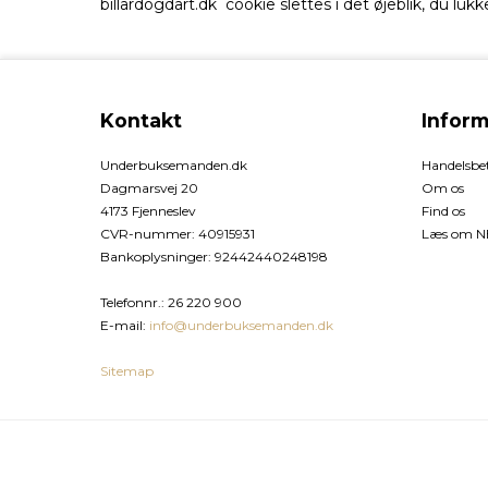
billardogdart.dk cookie slettes i det øjeblik, du lukk
Kontakt
Inform
Underbuksemanden.dk
Handelsbet
Dagmarsvej 20
Om os
4173 Fjenneslev
Find os
CVR-nummer
:
40915931
Læs om NE
Bankoplysninger
:
92442440248198
Telefonnr.
:
26 220 900
E-mail
:
info@underbuksemanden.dk
Sitemap