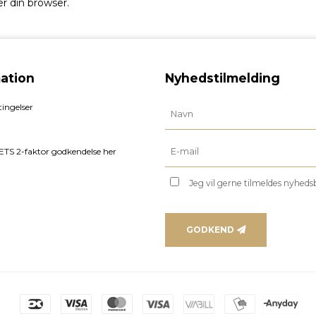
er din browser.
ation
Nyhedstilmelding
ingelser
TS 2-faktor godkendelse her
Jeg vil gerne tilmeldes nyhed
GODKEND