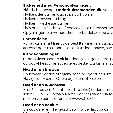
Sikkerhed med Personoplysninger:
Når du har besøgt
underbuksemanden.dk
, ved 
Hvilke sider du har kigget på og hvornår.
Hvilken browser du bruger.
Hvilken IP-adresse du har.
Hvis du har slået brug af cookies til i din browser-o
Oplysningerne anvendes kun i forbindelse med afv
Forsendelse
For at kunne få tilsendt de bestilte varer må du 
adresse og e-mail-adresse i et kundedatabase, so
Kundeoplysninger
underbuksemanden.dk kundeoplysninger videregives e
du udtrykkeligt har accepteret dette. Du kan når som
Hvad er en browser
En browser er det program, man bruger til at surf
Navigator, Mozilla, Opera og Internet Explorer.
Hvad er en IP-adresse
En IP-adresse (IP = Internet Protokol) er den numer
server - DNS = Domain Name Service) sørger så for 
numeriske adresse for http://www.fi.dk/
Hvad er en cookie
En cookie er en lille tekstfil, som bliver lagt på 