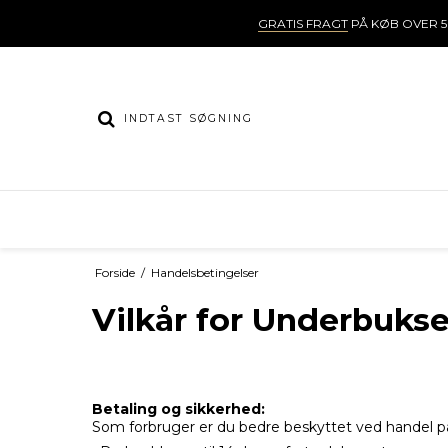
GRATIS FRAGT
PÅ KØB OVER 5
Forside
/
Handelsbetingelser
Vilkår for Underbuk
Betaling og sikkerhed:
Som forbruger er du bedre beskyttet ved handel på 