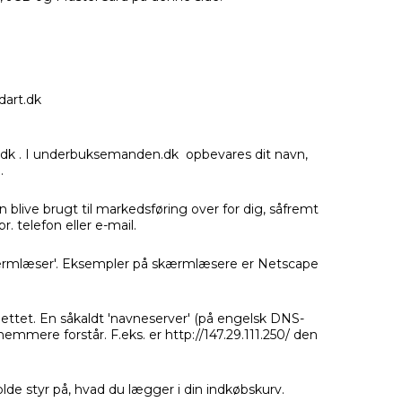
gdart.dk
n.dk . I underbuksemanden.dk opbevares dit navn,
.
blive brugt til markedsføring over for dig, såfremt
. telefon eller e-mail.
'skærmlæser'. Eksempler på skærmlæsere er Netscape
nettet. En såkaldt 'navneserver' (på engelsk DNS-
mmere forstår. F.eks. er http://147.29.111.250/ den
lde styr på, hvad du lægger i din indkøbskurv.