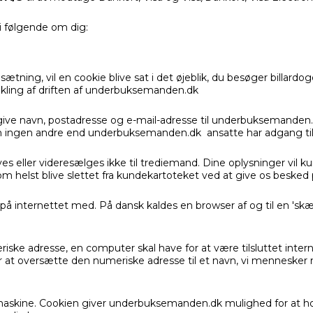
vi følgende om dig:
psætning, vil en cookie blive sat i det øjeblik, du besøger billardo
ikling af driften af underbuksemanden.dk
opgive navn, postadresse og e-mail-adresse til underbuksemande
m ingen andre end underbuksemanden.dk ansatte har adgang til
ller videresælges ikke til trediemand. Dine oplysninger vil kun 
 helst blive slettet fra kundekartoteket ved at give os besked pr
e på internettet med. På dansk kaldes en browser af og til en 
iske adresse, en computer skal have for at være tilsluttet inter
at oversætte den numeriske adresse til et navn, vi mennesker ne
din maskine. Cookien giver underbuksemanden.dk mulighed for at ho