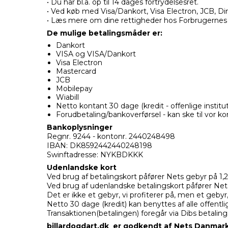
• Du har bl.a. op til 14 dages fortrydelsesret.
• Ved køb med Visa/Dankort, Visa Electron, JCB, D
• Læs mere om dine rettigheder hos Forbrugernes i
De mulige betalingsmåder er:
Dankort
VISA og VISA/Dankort
Visa Electron
Mastercard
JCB
Mobilepay
Wiabill
Netto kontant 30 dage (kredit - offenlige inst
Forudbetaling/bankoverførsel - kan ske til vor k
Bankoplysninger
Regnr. 9244 - kontonr. 2440248498
IBAN: DK8592442440248198
Swinftadresse: NYKBDKKK
Udenlandske kort
Ved brug af betalingskort påfører Nets gebyr på 1,
Ved brug af udenlandske betalingskort påfører Ne
Det er ikke et gebyr, vi profiterer på, men et gebyr
Netto 30 dage (kredit) kan benyttes af alle offent
Transaktionen(betalingen) foregår via Dibs betalin
billardogdart.dk er godkendt af Nets Danmar