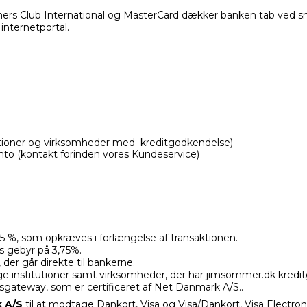
iners Club International og MasterCard dækker banken tab ved 
nternetportal.
itutioner og virksomheder med kreditgodkendelse)
onto (kontakt forinden vores Kundeservice)
25 %, som opkræves i forlængelse af transaktionen.
ts gebyr på 3,75%.
, der går direkte til bankerne.
lige institutioner samt virksomheder, der har jimsommer.dk kre
gsgateway, som er certificeret af Net Danmark A/S..
k A/S
til at modtage Dankort, Visa og Visa/Dankort, Visa Electro