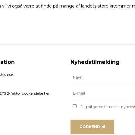
så vil vi også være at finde på mange af landets store kræmme
ation
Nyhedstilmelding
ingelser
TS 2-faktor godkendelse her
Jeg vil gerne tilmeldes nyhed
GODKEND