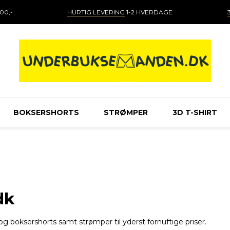
00,-
HURTIG LEVERING
1-2 HVERDAGE
BOKSERSHORTS
STRØMPER
3D T-SHIRT
dk
og boksershorts samt strømper til yderst fornuftige priser.