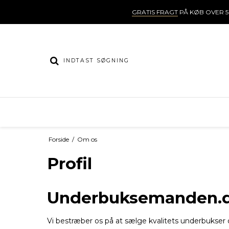
GRATIS FRAGT
PÅ KØB OVER 5
Forside
/
Om os
Profil
Underbuksemanden.
Vi bestræber os på at sælge kvalitets underbukser 