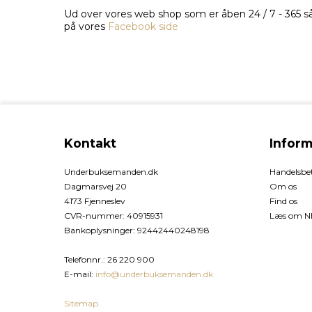
Ud over vores web shop som er åben 24 / 7 - 365 
på vores
Facebook side
Kontakt
Inform
Underbuksemanden.dk
Handelsbet
Dagmarsvej 20
Om os
4173 Fjenneslev
Find os
CVR-nummer
:
40915931
Læs om NE
Bankoplysninger
:
92442440248198
Telefonnr.
:
26 220 900
E-mail
:
info@underbuksemanden.dk
Sitemap