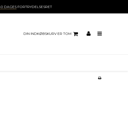
30 DAGES
FORTRYDELSESRET
DIN INDKØBSKURV ER TOM