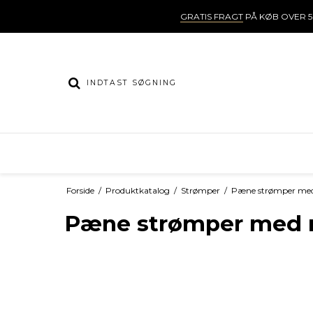
GRATIS FRAGT
PÅ KØB OVER 5
Forside
/
Produktkatalog
/
Strømper
/
Pæne strømper me
Pæne strømper med 