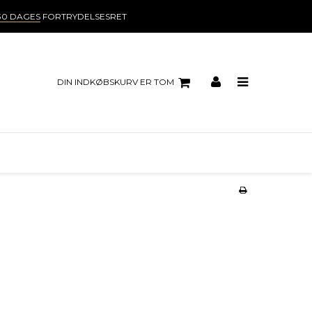
30 DAGES
FORTRYDELSESRET
DIN INDKØBSKURV ER TOM