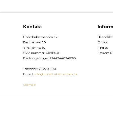
Kontakt
Inform
Underbuksemanden.dk
Handelsbet
Dagmarsvej 20
Om os
4173 Fjenneslev
Find os
CVR-nummer
:
40915931
Læs om NE
Bankoplysninger
:
92442440248198
Telefonnr.
:
26 220 900
E-mail
:
info@underbuksemanden.dk
Sitemap